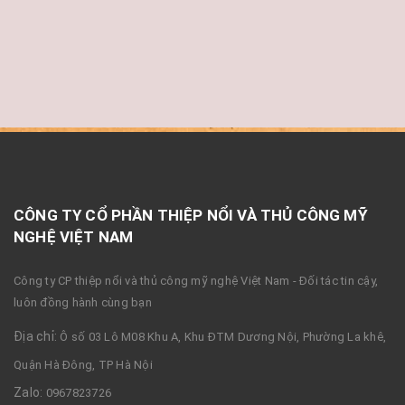
CÔNG TY CỔ PHẦN THIỆP NỔI VÀ THỦ CÔNG MỸ
NGHỆ VIỆT NAM
Công ty CP thiệp nổi và thủ công mỹ nghệ Việt Nam - Đối tác tin cậy,
luôn đồng hành cùng bạn
Địa chỉ:
Ô số 03 Lô M08 Khu A, Khu ĐTM Dương Nội, Phường La khê,
Quận Hà Đông, TP Hà Nội
Zalo:
0967823726