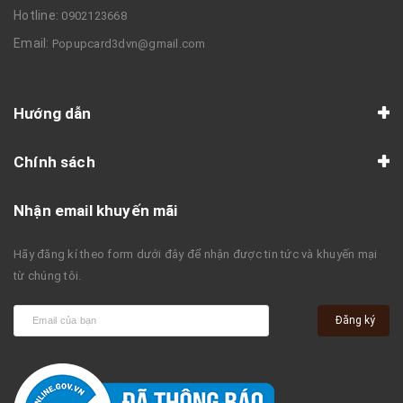
Hotline:
0902123668
Email:
Popupcard3dvn@gmail.com
Hướng dẫn
Chính sách
Nhận email khuyến mãi
Hãy đăng kí theo form dưới đây để nhận được tin tức và khuyến mại
từ chúng tôi.
Đăng ký