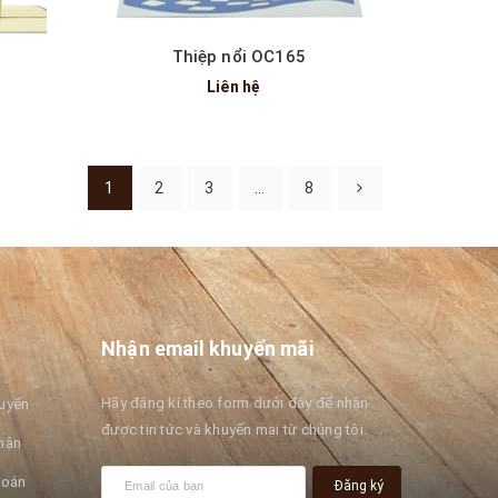
Thiệp nổi OC165
Liên hệ
1
2
3
...
8
Nhận email khuyến mãi
Hãy đăng kí theo form dưới đây để nhận
huyển
được tin tức và khuyến mại từ chúng tôi.
hận
toán
Đăng ký