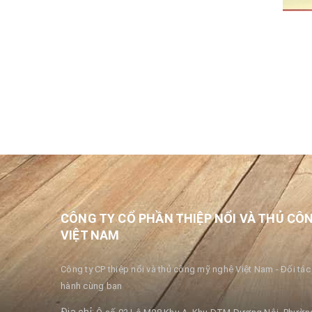
CÔNG TY CỔ PHẦN THIỆP NỔI VÀ THỦ CÔ
VIỆT NAM
Công ty CP thiệp nổi và thủ công mỹ nghệ Việt Nam - Đối tác 
hành cùng bạn