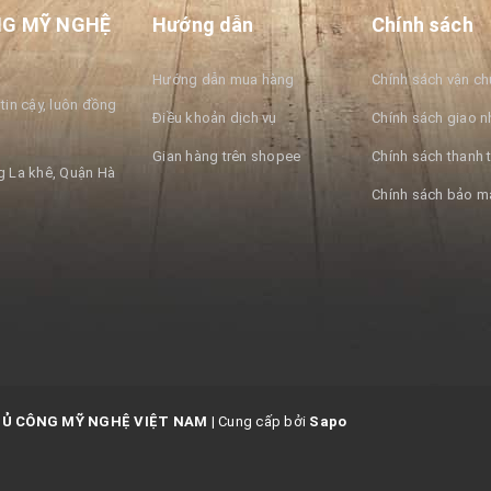
NG MỸ NGHỆ
Hướng dẫn
Chính sách
Hướng dẫn mua hàng
Chính sách vận c
tin cậy, luôn đồng
Điều khoản dịch vụ
Chính sách giao n
Gian hàng trên shopee
Chính sách thanh 
 La khê, Quận Hà
Chính sách bảo m
HỦ CÔNG MỸ NGHỆ VIỆT NAM
|
Cung cấp bởi
Sapo