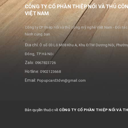
CÔNG TY CỔ PHẦN THIỆP NỔI VÀ THỦ CÔ
VIỆT NAM
Công ty CP thiệp nổi và thủ công mỹ nghệ Việt Nam - Đối tác 
hành cùng bạn
Địa chỉ:
Ô số 03 Lô M08 Khu A, Khu ĐTM Dương Nội, Phường
Đông, TP Hà Nội
Zalo:
0967823726
Hotline:
0902123668
Email:
Popupcard3dvn@gmail.com
Bản quyền thuộc về
CÔNG TY CỔ PHẦN THIỆP NỔI VÀ T