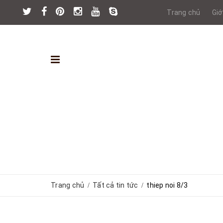
Trang chủ
Giớ
Trang chủ
Tất cả tin tức
thiep noi 8/3
/
/