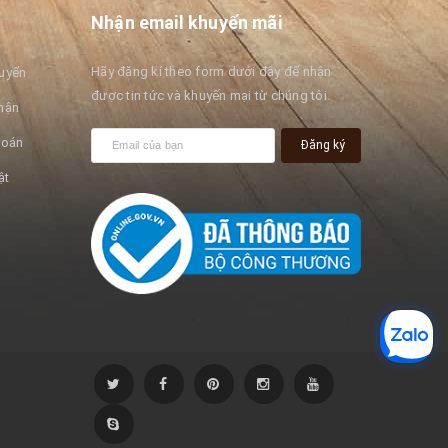
Nhận email khuyến mãi
Hãy đăng kí theo form dưới đây để nhận
huyển
được tin tức và khuyến mại từ chúng tôi.
hận
toán
Đăng ký
ật