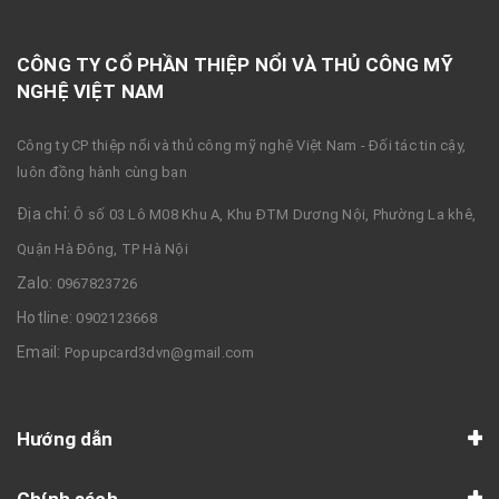
CÔNG TY CỔ PHẦN THIỆP NỔI VÀ THỦ CÔNG MỸ
NGHỆ VIỆT NAM
Công ty CP thiệp nổi và thủ công mỹ nghệ Việt Nam - Đối tác tin cậy,
luôn đồng hành cùng bạn
Địa chỉ:
Ô số 03 Lô M08 Khu A, Khu ĐTM Dương Nội, Phường La khê,
Quận Hà Đông, TP Hà Nội
Zalo:
0967823726
Hotline:
0902123668
Email:
Popupcard3dvn@gmail.com
Hướng dẫn
Chính sách