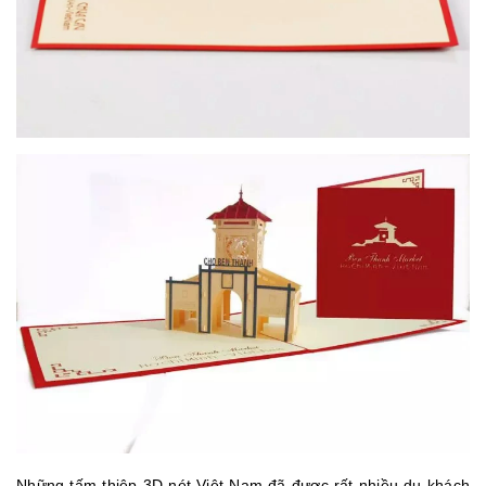
Những tấm thiệp 3D nét Việt Nam đã được rất nhiều du khách