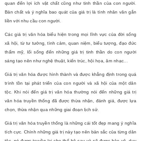
quan đến lợi ích vật chất cũng như tinh thần của con người.
Bản chất và ý nghĩa bao quát của giá trị là tính nhân văn gắn
liền với nhu cầu con người.
Các giá trị văn hóa biểu hiện trong mọi lĩnh vực của đời sống
xã hội, từ tư tưởng, tình cảm, quan niệm, biểu tượng, đạo đức
thẩm mỹ, lối sống đến những giá trị tinh thần do con người
sáng tạo nên như nghệ thuật, kiến trúc, hội họa, âm nhạc...
Giá trị văn hóa được hình thành và được khẳng định trong quá
trình tồn tại phát triển của con người và xã hội của một dân
tộc. Khi nói đến giá trị văn hóa thường nói đến những giá trị
văn hóa truyền thống đã được thừa nhận, đánh giá, được lựa
chọn, thừa nhận qua những giai đoạn lịch sử.
Giá trị văn hóa truyền thống là những cái tốt đẹp mang ý nghĩa
tích cực. Chính những giá trị này tạo nên bản sắc của từng dân
tộc, nó được truyền lại cho thế hệ sau và sẽ được bảo vệ, duy