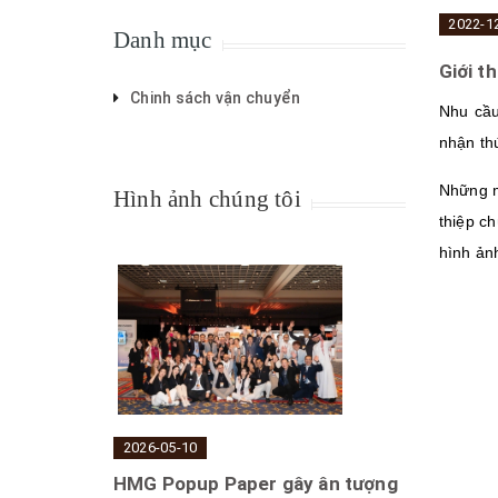
2022-1
Danh mục
Giới t
Chinh sách vận chuyển
Nhu cầu
nhận thứ
Những m
Hình ảnh chúng tôi
thiệp c
hình ản
2026-05-10
HMG Popup Paper gây ân tượng