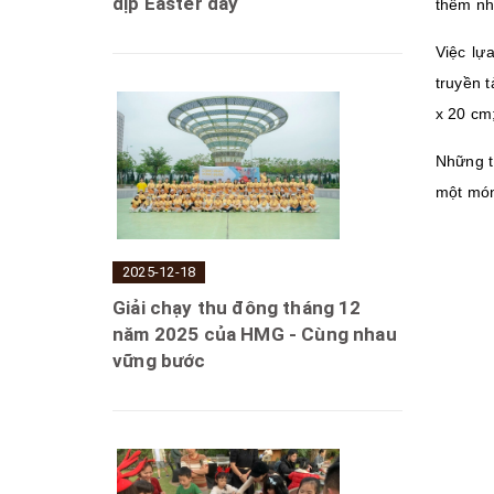
dịp Easter day
thêm nh
Việc lự
truyền 
x 20 cm
Những t
một món 
2025-12-18
Giải chạy thu đông tháng 12
năm 2025 của HMG - Cùng nhau
vững bước