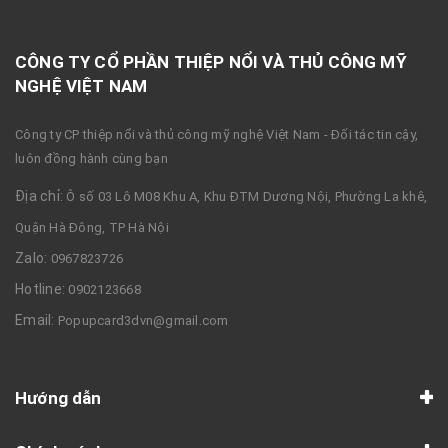
CÔNG TY CỔ PHẦN THIỆP NỔI VÀ THỦ CÔNG MỸ
NGHỆ VIỆT NAM
Công ty CP thiệp nổi và thủ công mỹ nghệ Việt Nam - Đối tác tin cậy,
luôn đồng hành cùng bạn
Địa chỉ:
Ô số 03 Lô M08 Khu A, Khu ĐTM Dương Nội, Phường La khê,
Quận Hà Đông, TP Hà Nội
Zalo:
0967823726
Hotline:
0902123668
Email:
Popupcard3dvn@gmail.com
Hướng dẫn