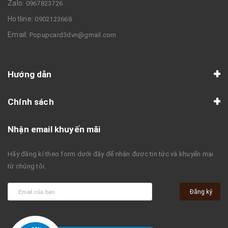
Zalo:
0967823726
Hotline:
0902123668
Email:
Popupcard3dvn@gmail.com
Hướng dẫn
Chính sách
Nhận email khuyến mãi
Hãy đăng kí theo form dưới đây để nhận được tin tức và khuyến mại
từ chúng tôi.
Đăng ký