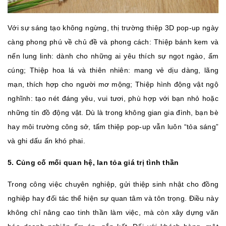
Với sự sáng tạo không ngừng, thị trường thiệp 3D pop‑up ngày
càng phong phú về chủ đề và phong cách: Thiệp bánh kem và
nến lung linh: dành cho những ai yêu thích sự ngọt ngào, ấm
cúng; Thiệp hoa lá và thiên nhiên: mang vẻ dịu dàng, lãng
mạn, thích hợp cho người mơ mộng; Thiệp hình động vật ngộ
nghĩnh: tạo nét đáng yêu, vui tươi, phù hợp với bạn nhỏ hoặc
những tín đồ động vật. Dù là trong không gian gia đình, bạn bè
hay môi trường công sở, tấm thiệp pop‑up vẫn luôn “tỏa sáng”
và ghi dấu ấn khó phai.
5. Củng cố mối quan hệ, lan tỏa giá trị tình thần
Trong công việc chuyên nghiệp, gửi thiệp sinh nhật cho đồng
nghiệp hay đối tác thể hiện sự quan tâm và tôn trọng. Điều này
không chỉ nâng cao tinh thần làm việc, mà còn xây dựng văn