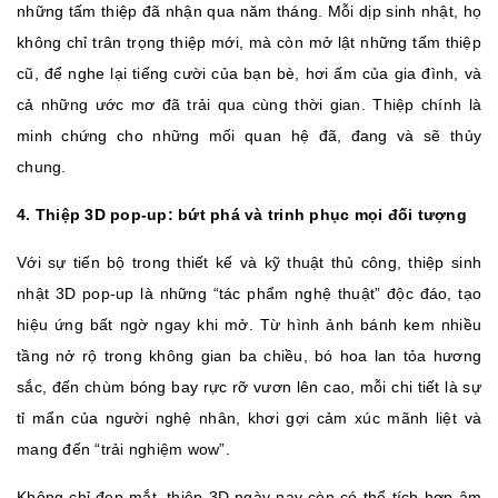
những tấm thiệp đã nhận qua năm tháng. Mỗi dịp sinh nhật, họ
không chỉ trân trọng thiệp mới, mà còn mở lật những tấm thiệp
cũ, để nghe lại tiếng cười của bạn bè, hơi ấm của gia đình, và
cả những ước mơ đã trải qua cùng thời gian. Thiệp chính là
minh chứng cho những mối quan hệ đã, đang và sẽ thủy
chung.
4. Thiệp 3D pop‑up: bứt phá và trinh phục mọi đối tượng
Với sự tiến bộ trong thiết kế và kỹ thuật thủ công, thiệp sinh
nhật 3D pop‑up là những “tác phẩm nghệ thuật” độc đáo, tạo
hiệu ứng bất ngờ ngay khi mở. Từ hình ảnh bánh kem nhiều
tầng nở rộ trong không gian ba chiều, bó hoa lan tỏa hương
sắc, đến chùm bóng bay rực rỡ vươn lên cao, mỗi chi tiết là sự
tỉ mẩn của người nghệ nhân, khơi gợi cảm xúc mãnh liệt và
mang đến “trải nghiệm wow”.
Không chỉ đẹp mắt, thiệp 3D ngày nay còn có thể tích hợp âm