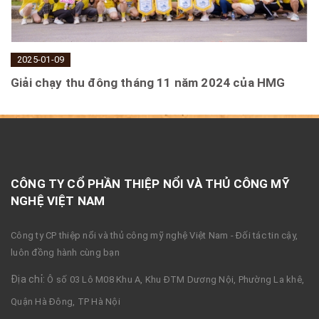
2025-01-09
Giải chạy thu đông tháng 11 năm 2024 của HMG
CÔNG TY CỔ PHẦN THIỆP NỔI VÀ THỦ CÔNG MỸ
NGHỆ VIỆT NAM
Công ty CP thiệp nổi và thủ công mỹ nghệ Việt Nam - Đối tác tin cậy,
luôn đồng hành cùng bạn
Địa chỉ:
Ô số 03 Lô M08 Khu A, Khu ĐTM Dương Nội, Phường La khê,
Quận Hà Đông, TP Hà Nội