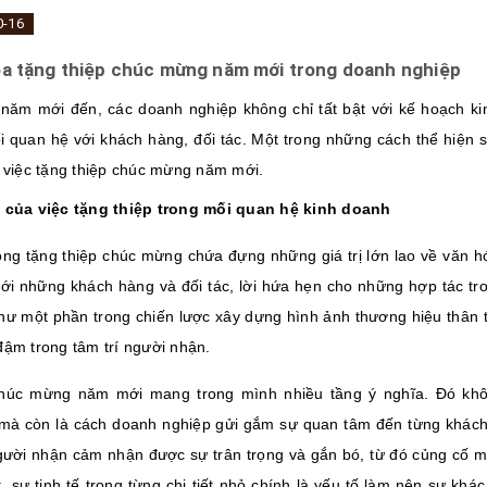
0-16
a tặng thiệp chúc mừng năm mới trong doanh nghiệp
 năm mới đến, các doanh nghiệp không chỉ tất bật với kế hoạch ki
ối quan hệ với khách hàng, đối tác. Một trong những cách thể hiện 
à việc tặng thiệp chúc mừng năm mới.
 của việc tặng thiệp trong mối quan hệ kinh doanh
ng tặng thiệp chúc mừng chứa đựng những giá trị lớn lao về văn hó
với những khách hàng và đối tác, lời hứa hẹn cho những hợp tác tr
ư một phần trong chiến lược xây dựng hình ảnh thương hiệu thân t
đậm trong tâm trí người nhận.
húc mừng năm mới mang trong mình nhiều tầng ý nghĩa. Đó khô
mà còn là cách doanh nghiệp gửi gắm sự quan tâm đến từng khách hà
gười nhận cảm nhận được sự trân trọng và gắn bó, từ đó củng cố m
t, sự tinh tế trong từng chi tiết nhỏ chính là yếu tố làm nên sự kh