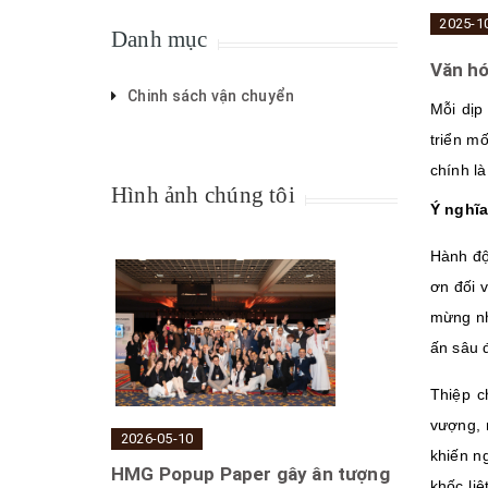
2025-1
Danh mục
Văn hó
Chinh sách vận chuyển
Mỗi dịp
triển m
chính l
Hình ảnh chúng tôi
Ý nghĩa
Hành độ
ơn đối 
mừng nh
ấn sâu 
Thiệp c
vượng, 
2026-05-10
khiến n
HMG Popup Paper gây ân tượng
khốc liệ