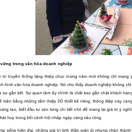
 vững trong văn hóa doanh nghiệp
y trì truyền thống tặng thiệp chúc mừng năm mới không chỉ mang 
nh hình văn hóa doanh nghiệp. Nó cho thấy doanh nghiệp không chỉ t
à sự gắn kết. Sự quan tâm ấy chính là chất keo gắn chặt khách hàng,
ể hiện bằng những tấm thiệp 3D thiết kế riêng, thông điệp này cà
sáng tạo, biết đầu tư vào từng chi tiết nhỏ để mang lại giá trị ý ng
phát huy trong bối cảnh hội nhập ngày càng sâu rộng.
hịp sống hiện đại, những giá trị tinh thần giản dị nhưng chân thàn