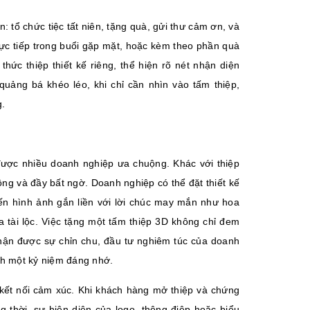
: tổ chức tiệc tất niên, tặng quà, gửi thư cảm ơn, và
trực tiếp trong buổi gặp mặt, hoặc kèm theo phần quà
ức thiệp thiết kế riêng, thể hiện rõ nét nhận diện
quảng bá khéo léo, khi chỉ cần nhìn vào tấm thiệp,
g.
được nhiều doanh nghiệp ưa chuộng. Khác với thiệp
ộng và đầy bất ngờ. Doanh nghiệp có thể đặt thiết kế
đến hình ảnh gắn liền với lời chúc may mắn như hoa
tài lộc. Việc tặng một tấm thiệp 3D không chỉ đem
nhận được sự chỉn chu, đầu tư nghiêm túc của doanh
ành một kỷ niệm đáng nhớ.
kết nối cảm xúc. Khi khách hàng mở thiệp và chứng
 thời, sự hiện diện của logo, thông điệp hoặc biểu