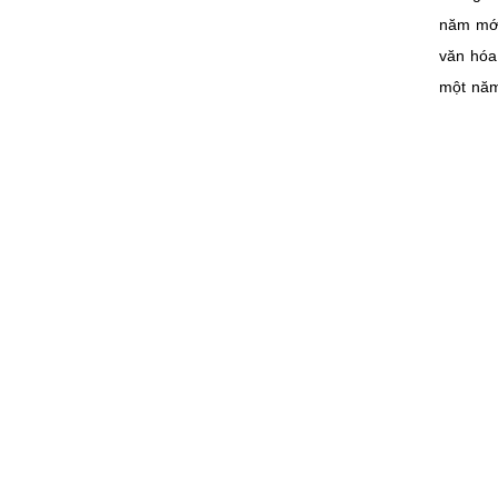
năm mới
văn hóa
một năm