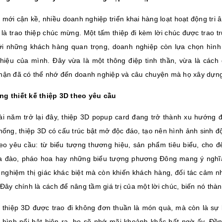
mới cận kề, nhiều doanh nghiệp triển khai hàng loạt hoạt động tri ân
t là trao thiệp chúc mừng. Một tấm thiệp đi kèm lời chúc được trao 
ới những khách hàng quan trọng, doanh nghiệp còn lựa chọn hình th
hiệu của mình. Đây vừa là một thông điệp tinh thần, vừa là cách 
hận đã có thể nhớ đến doanh nghiệp và câu chuyện mà họ xây dựn
g thiết kế thiệp 3D theo yêu cầu
ài năm trở lại đây, thiệp 3D popup card đang trở thành xu hướng 
thống, thiệp 3D có cấu trúc bật mở độc đáo, tạo nên hình ảnh sinh đ
heo yêu cầu: từ biểu tượng thương hiệu, sản phẩm tiêu biểu, cho 
a đào, pháo hoa hay những biểu tượng phương Đông mang ý nghĩa 
i nghiệm thị giác khác biệt mà còn khiến khách hàng, đối tác cảm 
 Đây chính là cách để nâng tầm giá trị của một lời chúc, biến nó th
 thiệp 3D được trao đi không đơn thuần là món quà, mà còn là sự 
 hình nổi bật hiện ra, họ sẽ nhớ mãi khoảnh khắc bất ngờ ấy. Đồng