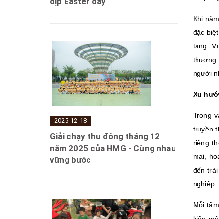
dịp Easter day
Khi năm 
đặc biệ
tặng. V
thương 
người n
Xu hướn
Trong v
2025-12-18
truyền 
Giải chạy thu đông tháng 12
riêng t
năm 2025 của HMG - Cùng nhau
mai, ho
vững bước
đến trả
nghiệp.
Mỗi tấm
kiến mô