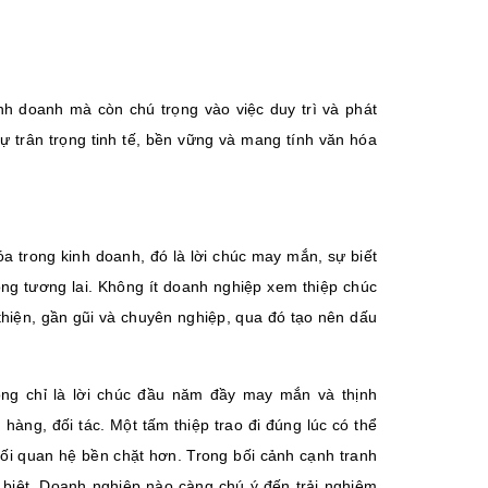
nh doanh mà còn chú trọng vào việc duy trì và phát
sự trân trọng tinh tế, bền vững và mang tính văn hóa
a trong kinh doanh, đó là lời chúc may mắn, sự biết
ong tương lai. Không ít doanh nghiệp xem thiệp chúc
hiện, gần gũi và chuyên nghiệp, qua đó tạo nên dấu
ng chỉ là lời chúc đầu năm đầy may mắn và thịnh
ng, đối tác. Một tấm thiệp trao đi đúng lúc có thể
ối quan hệ bền chặt hơn. Trong bối cảnh cạnh tranh
ác biệt. Doanh nghiệp nào càng chú ý đến trải nghiệm