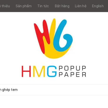
i thiệu
Sản phẩm
Tin tức
Đặt hàng
Liên hệ
English
nh ghép tem