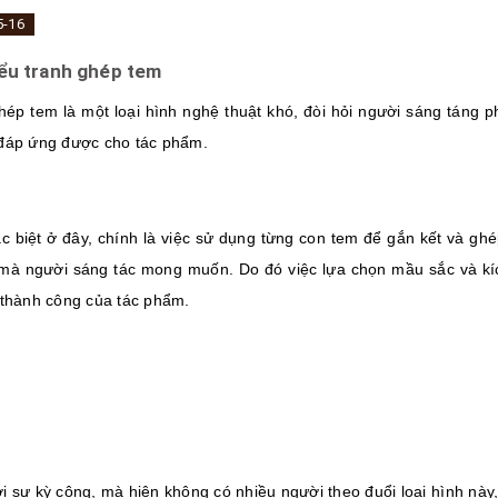
5-16
ểu tranh ghép tem
hép tem là một loại hình nghệ thuật khó, đòi hỏi người sáng táng p
đáp ứng được cho tác phẩm.
c biệt ở đây, chính là việc sử dụng từng con tem để gắn kết và ghé
mà người sáng tác mong muốn. Do đó việc lựa chọn mầu sắc và kích
 thành công của tác phẩm.
i sự kỳ công, mà hiện không có nhiều người theo đuổi loại hình này