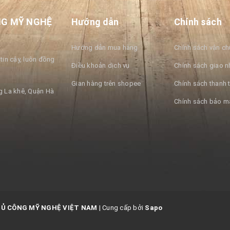
NG MỸ NGHỆ
Hướng dẫn
Chính sách
Hướng dẫn mua hàng
Chính sách vận c
tin cậy, luôn đồng
Điều khoản dịch vụ
Chính sách giao n
Gian hàng trên shopee
Chính sách thanh 
 La khê, Quận Hà
Chính sách bảo m
HỦ CÔNG MỸ NGHỆ VIỆT NAM
|
Cung cấp bởi
Sapo