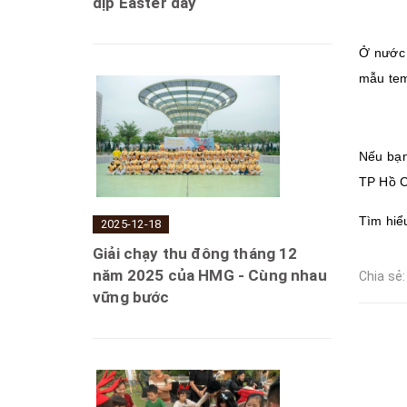
dịp Easter day
Ở nước 
mẫu tem
Nếu bạn
TP Hồ C
Tìm hiể
2025-12-18
Giải chạy thu đông tháng 12
năm 2025 của HMG - Cùng nhau
Chia sẻ:
vững bước