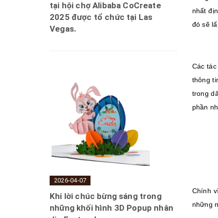
tại hội chợ Alibaba CoCreate
nhất đị
2025 được tổ chức tại Las
đó sẽ l
Vegas.
Các tác
thông t
trong d
phần nh
2026-04-07
Chính v
Khi lời chúc bừng sáng trong
những n
những khối hình 3D Popup nhân