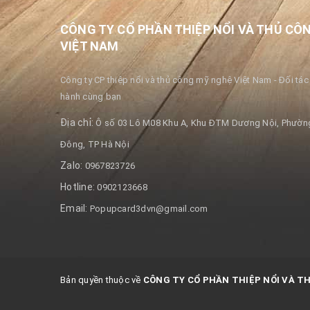
CÔNG TY CỔ PHẦN THIỆP NỔI VÀ THỦ CÔ
VIỆT NAM
Công ty CP thiệp nổi và thủ công mỹ nghệ Việt Nam - Đối tác 
hành cùng bạn
Địa chỉ:
Ô số 03 Lô M08 Khu A, Khu ĐTM Dương Nội, Phường
Đông, TP Hà Nội
Zalo:
0967823726
Hotline:
0902123668
Email:
Popupcard3dvn@gmail.com
Bản quyền thuộc về
CÔNG TY CỔ PHẦN THIỆP NỔI VÀ T