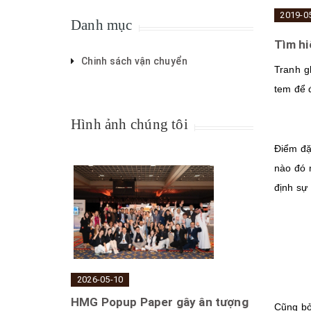
2019-0
Danh mục
Tìm hi
Chinh sách vận chuyển
Tranh g
tem để 
Hình ảnh chúng tôi
Điểm đặ
nào đó 
định sự
2026-05-10
HMG Popup Paper gây ân tượng
Cũng bở