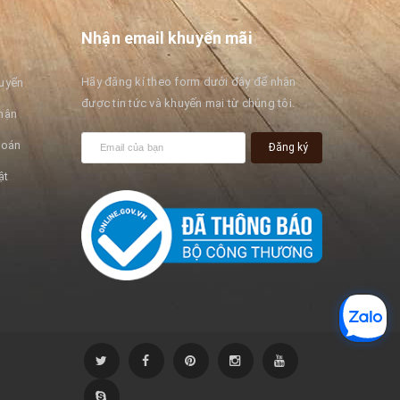
Nhận email khuyến mãi
Hãy đăng kí theo form dưới đây để nhận
huyển
được tin tức và khuyến mại từ chúng tôi.
hận
toán
Đăng ký
ật