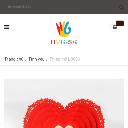
Trang chủ
Tình yêu
Thiệp nổi LO006
/
/