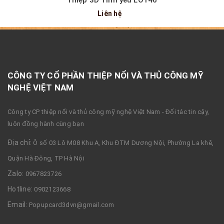
Thiệp 3D Tình yêu LO146
Liên hệ
CÔNG TY CỔ PHẦN THIỆP NỔI VÀ THỦ CÔNG MỸ
NGHỆ VIỆT NAM
Công ty CP thiệp nổi và thủ công mỹ nghệ Việt Nam - Đối tác tin cậy,
luôn đồng hành cùng bạn
Địa chỉ:
Ô số 03 Lô M08 Khu A, Khu ĐTM Dương Nội, Phường La khê,
Quận Hà Đông, TP Hà Nội
Zalo:
0967823726
Hotline:
0902123668
Email:
Popupcard3dvn@gmail.com