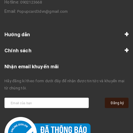
Hotline:
0902123668
Email:
Popupcard3dvn@gmail.com
Hướng dẫn
Chính sách
Nhận email khuyến mãi
Hãy đăng kí theo form dưới đây để nhận được tin tức và khuyến mại
từ chúng tôi.
Đăng ký