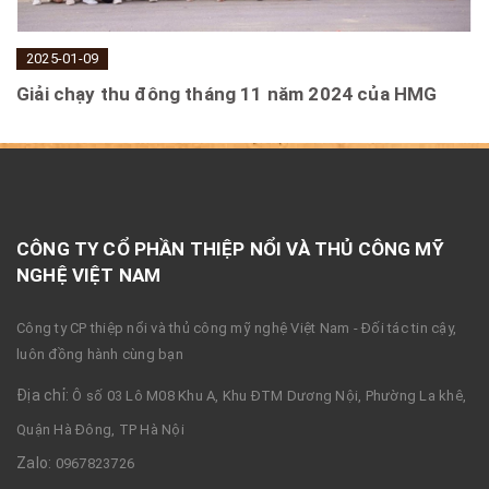
2025-01-09
Giải chạy thu đông tháng 11 năm 2024 của HMG
CÔNG TY CỔ PHẦN THIỆP NỔI VÀ THỦ CÔNG MỸ
NGHỆ VIỆT NAM
Công ty CP thiệp nổi và thủ công mỹ nghệ Việt Nam - Đối tác tin cậy,
luôn đồng hành cùng bạn
Địa chỉ:
Ô số 03 Lô M08 Khu A, Khu ĐTM Dương Nội, Phường La khê,
Quận Hà Đông, TP Hà Nội
Zalo:
0967823726