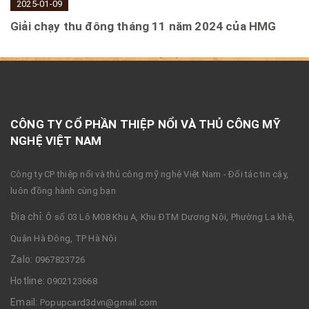
2025-01-09
Giải chạy thu đông tháng 11 năm 2024 của HMG
CÔNG TY CỔ PHẦN THIỆP NỔI VÀ THỦ CÔNG MỸ
NGHỆ VIỆT NAM
Công ty CP thiệp nổi và thủ công mỹ nghệ Việt Nam - Đối tác tin cậy,
luôn đồng hành cùng bạn
Địa chỉ:
Ô số 03 Lô M08 Khu A, Khu ĐTM Dương Nội, Phường La khê,
Quận Hà Đông, TP Hà Nội
Zalo:
0967823726
Hotline:
0902123668
Email:
Popupcard3dvn@gmail.com