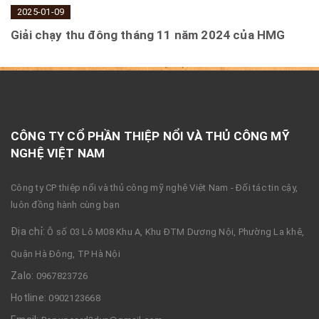
2025-01-09
Giải chạy thu đông tháng 11 năm 2024 của HMG
CÔNG TY CỔ PHẦN THIỆP NỔI VÀ THỦ CÔNG MỸ
NGHỆ VIỆT NAM
Công ty CP thiệp nổi và thủ công mỹ nghệ Việt Nam - Đối tác tin cậy,
luôn đồng hành cùng bạn
Địa chỉ:
Ô số 03 Lô M08 Khu A, Khu ĐTM Dương Nội, Phường La khê,
Quận Hà Đông, TP Hà Nội
Zalo:
0967823726
Hotline:
0902123668