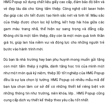
HMG Popup sử dụng chất liệu giấy cao cấp, đảm bảo độ bền và
vẻ đẹp lâu dài cho từng tấm thiệp. Công nghệ cắt laser hiện
đại giúp các chi tiết được tạo hình sắc nét và tinh tế. Màu sắc
của thiệp được chọn lọc kỹ lưỡng, kết hợp hài hòa giữa các
gam màu trang nhã, thể hiện sự sang trọng và đẳng cấp.
Không chỉ là một tấm thiệp, đây còn là một món quà tinh thần
giá trị, giúp lan tỏa niềm vui và động lực cho những người trẻ
bước vào hành trình mới.
Dù bạn là nhà trường hay ban phụ huynh mong muốn gửi tặng
con một tấm thiệp ý nghĩa, dành tặng học trò của mình một
như một món quà kỷ niệm, thiệp 3D tốt nghiệp của HMG Popup
đều là sự lựa chọn lý tưởng. HMG Popup có nhiều mẫu mã để
bạn lựa chọn làm cơ sở để có những thiết kế riêng biệt với
những thông tin như trường, niên khóa, lớp… HMG Popup cũng
cung cấp dịch vụ thiết kế thiệp theo yêu cầu tốt nhất.