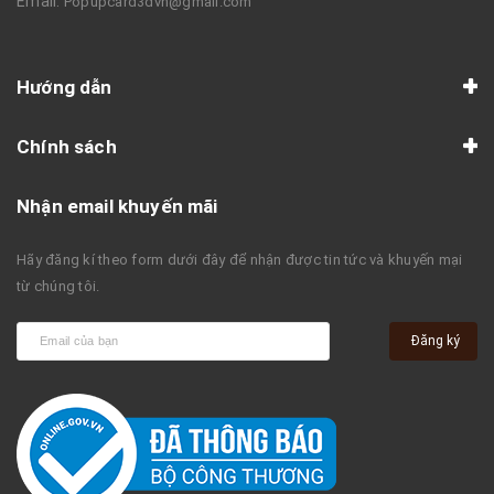
Email:
Popupcard3dvn@gmail.com
Hướng dẫn
Chính sách
Nhận email khuyến mãi
Hãy đăng kí theo form dưới đây để nhận được tin tức và khuyến mại
từ chúng tôi.
Đăng ký