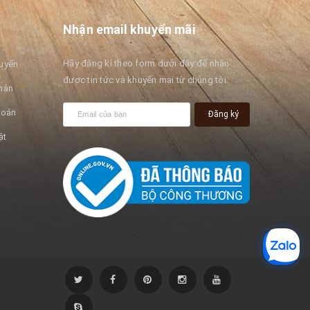
Nhận email khuyến mãi
Hãy đăng kí theo form dưới đây để nhận
huyển
được tin tức và khuyến mại từ chúng tôi.
hận
toán
Đăng ký
ật