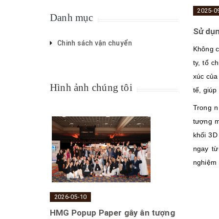
2025-0
Danh mục
Sử dụn
Chinh sách vận chuyển
Không c
ty, tổ 
xúc của
Hình ảnh chúng tôi
tế, giú
Trong n
tượng m
khối 3D
ngay từ
nghiệm 
2026-05-10
HMG Popup Paper gây ân tượng