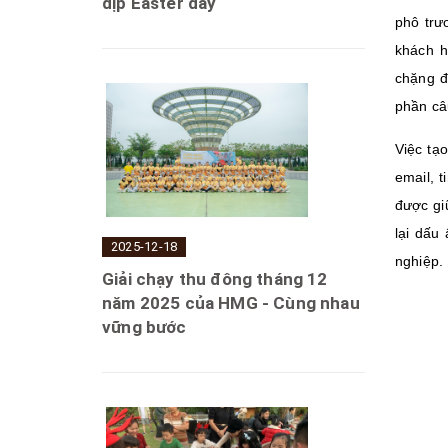
dịp Easter day
phô trư
khách h
chặng đ
phần câ
Việc tạ
email, 
được gi
lại dấu
2025-12-18
nghiệp.
Giải chạy thu đông tháng 12
năm 2025 của HMG - Cùng nhau
vững bước