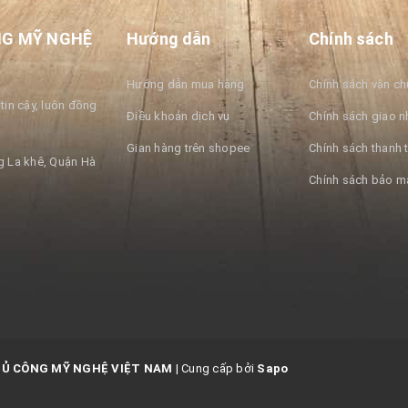
NG MỸ NGHỆ
Hướng dẫn
Chính sách
Hướng dẫn mua hàng
Chính sách vận c
tin cậy, luôn đồng
Điều khoản dịch vụ
Chính sách giao n
Gian hàng trên shopee
Chính sách thanh 
 La khê, Quận Hà
Chính sách bảo m
HỦ CÔNG MỸ NGHỆ VIỆT NAM
|
Cung cấp bởi
Sapo