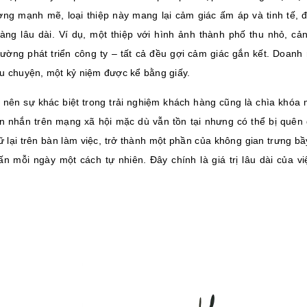
ơng mạnh mẽ, loại thiệp này mang lại cảm giác ấm áp và tinh tế, 
àng lâu dài. Ví dụ, một thiệp với hình ảnh thành phố thu nhỏ, c
ường phát triển công ty – tất cả đều gợi cảm giác gắn kết. Doanh 
u chuyện, một kỷ niệm được kể bằng giấy.
o nên sự khác biệt trong trải nghiệm khách hàng cũng là chìa khóa 
tin nhắn trên mạng xã hội mặc dù vẫn tồn tại nhưng có thể bị quên 
ữ lại trên bàn làm việc, trở thành một phần của không gian trưng b
 ấn mỗi ngày một cách tự nhiên. Đây chính là giá trị lâu dài của 