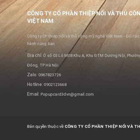
CÔNG TY CỔ PHẦN THIỆP NỔI VÀ THỦ CÔ
VIỆT NAM
Công ty CP thiệp nổi và thủ công mỹ nghệ Việt Nam - Đối tác 
hành cùng bạn
Địa chỉ:
Ô số 03 Lô M08 Khu A, Khu ĐTM Dương Nội, Phường
Đông, TP Hà Nội
Zalo:
0967823726
Hotline:
0902123668
Email:
Popupcard3dvn@gmail.com
Bản quyền thuộc về
CÔNG TY CỔ PHẦN THIỆP NỔI VÀ T