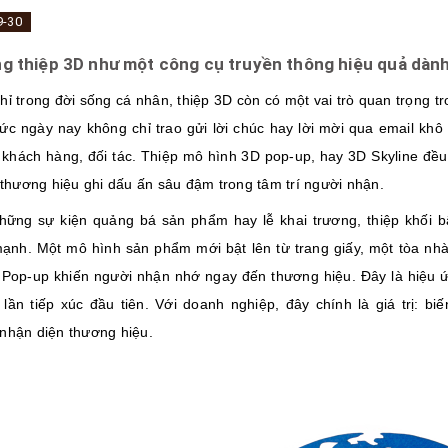
9-30
g thiệp 3D như một công cụ truyền thông hiệu quả dàn
hỉ trong đời sống cá nhân, thiệp 3D còn có một vai trò quan trọng 
chức ngày nay không chỉ trao gửi lời chúc hay lời mời qua email k
 khách hàng, đối tác. Thiệp mô hình 3D pop-up, hay 3D Skyline đều
p thương hiệu ghi dấu ấn sâu đậm trong tâm trí người nhận.
hững sự kiện quảng bá sản phẩm hay lễ khai trương, thiệp khối bậ
ạnh. Một mô hình sản phẩm mới bật lên từ trang giấy, một tòa nhà 
 Pop-up khiến người nhận nhớ ngay đến thương hiệu. Đây là hiệu ứn
 lần tiếp xúc đầu tiên. Với doanh nghiệp, đây chính là giá trị: bi
nhận diện thương hiệu.