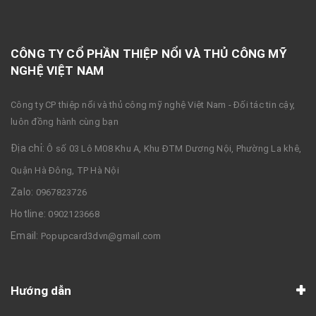
CÔNG TY CỔ PHẦN THIỆP NỔI VÀ THỦ CÔNG MỸ
NGHỆ VIỆT NAM
Công ty CP thiệp nổi và thủ công mỹ nghệ Việt Nam - Đối tác tin cậy,
luôn đồng hành cùng bạn
Địa chỉ:
Ô số 03 Lô M08 Khu A, Khu ĐTM Dương Nội, Phường La khê,
Quận Hà Đông, TP Hà Nội
Zalo:
0967823726
Hotline:
0902123668
Email:
Popupcard3dvn@gmail.com
Hướng dẫn