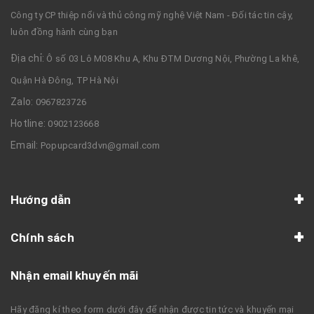
Công ty CP thiệp nổi và thủ công mỹ nghệ Việt Nam - Đối tác tin cậy,
luôn đồng hành cùng bạn
Địa chỉ:
Ô số 03 Lô M08 Khu A, Khu ĐTM Dương Nội, Phường La khê,
Quận Hà Đông, TP Hà Nội
Zalo:
0967823726
Hotline:
0902123668
Email:
Popupcard3dvn@gmail.com
Hướng dẫn
Chính sách
Nhận email khuyến mãi
Hãy đăng kí theo form dưới đây để nhận được tin tức và khuyến mại