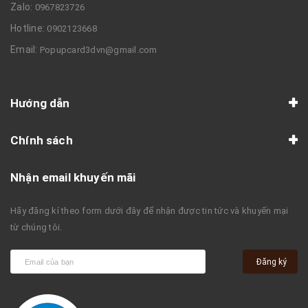
Zalo:
0967823726
Hotline:
0902123668
Email:
Popupcard3dvn@gmail.com
Hướng dẫn
Chính sách
Nhận email khuyến mãi
Hãy đăng kí theo form dưới đây để nhận được tin tức và khuyến mại
từ chúng tôi.
Đăng ký