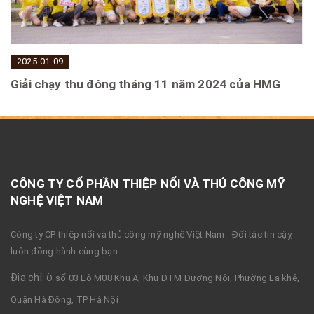
2025-01-09
Giải chạy thu đông tháng 11 năm 2024 của HMG
CÔNG TY CỔ PHẦN THIỆP NỔI VÀ THỦ CÔNG MỸ
NGHỆ VIỆT NAM
Công ty CP thiệp nổi và thủ công mỹ nghệ Việt Nam - Đối tác tin cậy,
luôn đồng hành cùng bạn
Địa chỉ:
Ô số 03 Lô M08 Khu A, Khu ĐTM Dương Nội, Phường La khê,
Quận Hà Đông, TP Hà Nội