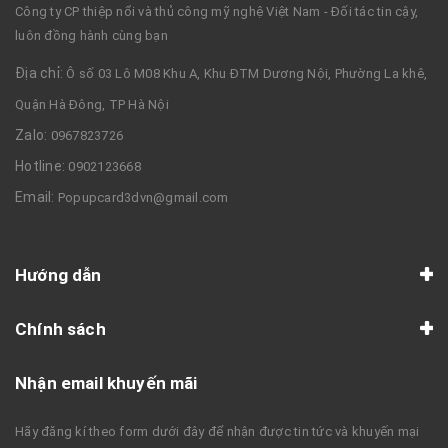
Công ty CP thiệp nổi và thủ công mỹ nghệ Việt Nam - Đối tác tin cậy,
luôn đồng hành cùng bạn
Địa chỉ:
Ô số 03 Lô M08 Khu A, Khu ĐTM Dương Nội, Phường La khê,
Quận Hà Đông, TP Hà Nội
Zalo:
0967823726
Hotline:
0902123668
Email:
Popupcard3dvn@gmail.com
Hướng dẫn
Chính sách
Nhận email khuyến mãi
Hãy đăng kí theo form dưới đây để nhận được tin tức và khuyến mại