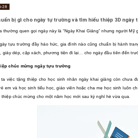
6-28
uẩn bị gì cho ngày tự trường và tìm hiểu thiệp 3D ngày 
a thường quen gọi ngày này là “Ngày Khai Giảng” nhưng người Mỹ gọ
gày tựu trường đầy háo hức, gia đình nào cũng chuẩn bị hành tran
, giày dép, cặp xách, phương tiện đi lại… cho ngày đầu tiên đến tr
hiệp chúc mừng ngày tựu trường
ta việc tặng thiệp cho học sinh nhân ngày khai giảng còn chưa 
rẻ em và học sinh tiểu học, giáo viên hoặc cha mẹ học sinh luôn 
 thiệp chúc mừng cho một năm học mới sau kỳ nghỉ hè vừa qua.