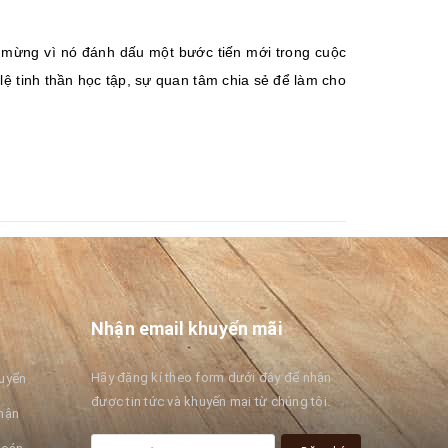
úc mừng vì nó đánh dấu một bước tiến mới trong cuộc
 lệ tinh thần học tập, sự quan tâm chia sẻ để làm cho
Nhận email khuyến mãi
Hãy đăng kí theo form dưới đây để nhận
huyển
được tin tức và khuyến mại từ chúng tôi.
hận