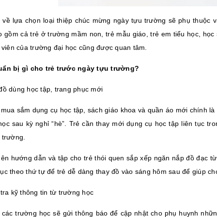
 về lựa chọn loại thiệp chúc mừng ngày tựu trường sẽ phụ thuộc v
o gồm cả trẻ ở trường mầm non, trẻ mẫu giáo, trẻ em tiểu học, học
h viên của trường đại học cũng được quan tâm.
ẩn bị gì cho trẻ trước ngày tựu trường?
đồ dùng học tập, trang phục mới
 mua sắm dụng cụ học tập, sách giáo khoa và quần áo mới chính là 
học sau kỳ nghỉ “hè”. Trẻ cần thay mới dụng cụ học tập liên tục t
 trường.
ên hướng dẫn và tập cho trẻ thói quen sắp xếp ngăn nắp đồ đạc từ
ục theo thứ tự để trẻ dễ dàng thay đồ vào sáng hôm sau để giúp cho
tra kỹ thông tin từ trường học
 các trường học sẽ gửi thông báo để cập nhật cho phụ huynh những