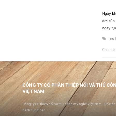
Ngày kh
đời của 
ngày tự
mo 
Chia sẻ:
CÔNG TY CỔ PHẦN THIỆP NỔI VÀ THỦ CÔ
VIỆT NAM
Công ty CP thiệp nổi và thủ công mỹ nghệ Việt Nam - Đối tác 
hành cùng bạn