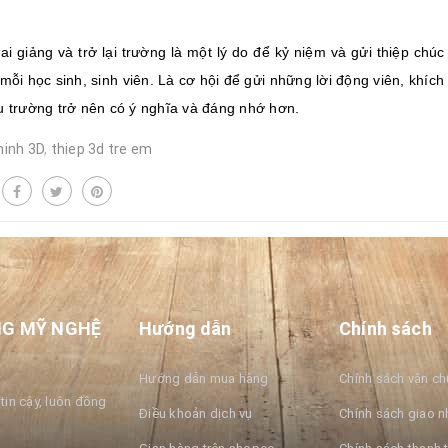
ai giảng và trở lại trường là một lý do để kỷ niệm và gửi thiệp ch
mỗi học sinh, sinh viên. Là cơ hội để gửi những lời động viên, khích
u trường trở nên có ý nghĩa và đáng nhớ hơn.
hinh 3D
,
thiep 3d tre em
NG MỸ NGHỆ
Hướng dẫn
Chính sách
Hướng dẫn mua hàng
Chính sách vận c
tin cậy, luôn đồng
Điều khoản dịch vụ
Chính sách giao n