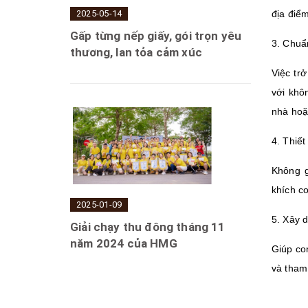
địa điể
2025-05-14
Gấp từng nếp giấy, gói trọn yêu
3. Chuẩn
thương, lan tỏa cảm xúc
Việc trở
với khô
nhà hoặ
4. Thiết
Không g
khích co
2025-01-09
5. Xây d
Giải chạy thu đông tháng 11
năm 2024 của HMG
Giúp con
và tham 