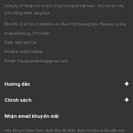
Công ty CP thiệp nổi và thủ công mỹ nghệ Việt Nam - Đối tác tin cậy,
luôn đồng hành cùng bạn
Địa chỉ:
Ô số 03 Lô M08 Khu A, Khu ĐTM Dương Nội, Phường La khê,
Quận Hà Đông, TP Hà Nội
Zalo:
0967823726
Hotline:
0902123668
Email:
Popupcard3dvn@gmail.com
Hướng dẫn
Chính sách
Nhận email khuyến mãi
Hãy đăng kí theo form dưới đây để nhận được tin tức và khuyến mại