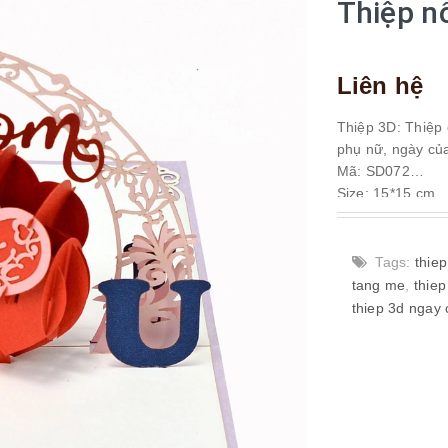
Thiệp n
Liên hệ
Thiệp 3D: Thiệp 
phụ nữ, ngày c
Mã: SD072
Size: 15*15 cm
Tags:
thiep
tang me
,
thie
thiep 3d ngay