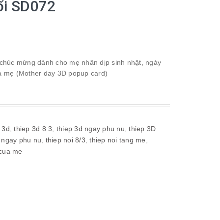
ổi SD072
chúc mừng dành cho mẹ nhân dịp sinh nhật, ngày
ủa mẹ (Mother day 3D popup card)
 3d
,
thiep 3d 8 3
,
thiep 3d ngay phu nu
,
thiep 3D
p ngay phu nu
,
thiep noi 8/3
,
thiep noi tang me
,
 cua me