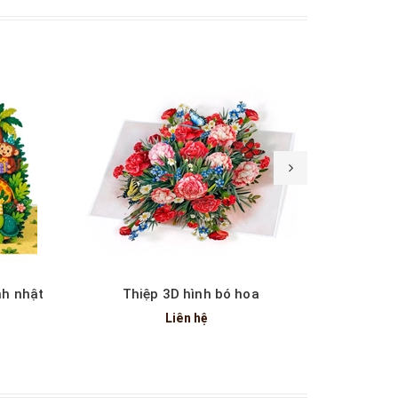
Xem nhanh
nh nhật
Thiệp 3D hình bó hoa
Thiệp 3
Liên hệ