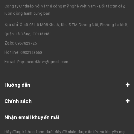
Công ty CP thiệp nổi và thủ công mỹ nghệ Việt Nam - Đối tác tin cậy,
luôn đồng hành cùng bạn
Địa chỉ:
Ô số 03 Lô M08 Khu A, Khu ĐTM Dương Nội, Phường La khê,
Quận Hà Đông, TP Hà Nội
Zalo:
0967823726
Hotline:
0902123668
Email:
Popupcard3dvn@gmail.com
Hướng dẫn
Chính sách
Nhận email khuyến mãi
Hãy đăng kí theo form dưới đây để nhận được tin tức và khuyến mại