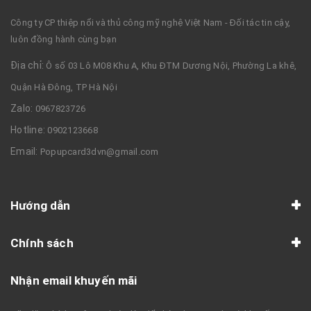
Công ty CP thiệp nổi và thủ công mỹ nghệ Việt Nam - Đối tác tin cậy,
luôn đồng hành cùng bạn
Địa chỉ:
Ô số 03 Lô M08 Khu A, Khu ĐTM Dương Nội, Phường La khê,
Quận Hà Đông, TP Hà Nội
Zalo:
0967823726
Hotline:
0902123668
Email:
Popupcard3dvn@gmail.com
Hướng dẫn
Chính sách
Nhận email khuyến mãi