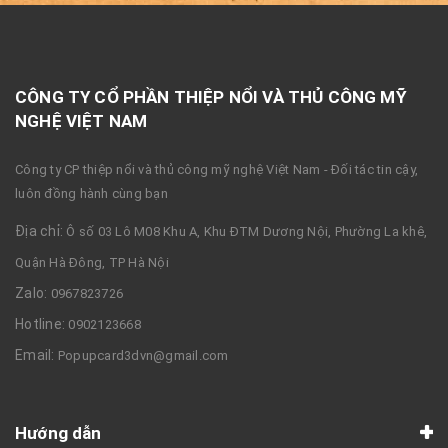
CÔNG TY CỔ PHẦN THIỆP NỔI VÀ THỦ CÔNG MỸ
NGHỆ VIỆT NAM
Công ty CP thiệp nổi và thủ công mỹ nghệ Việt Nam - Đối tác tin cậy,
luôn đồng hành cùng bạn
Địa chỉ:
Ô số 03 Lô M08 Khu A, Khu ĐTM Dương Nội, Phường La khê,
Quận Hà Đông, TP Hà Nội
Zalo:
0967823726
Hotline:
0902123668
Email:
Popupcard3dvn@gmail.com
Hướng dẫn