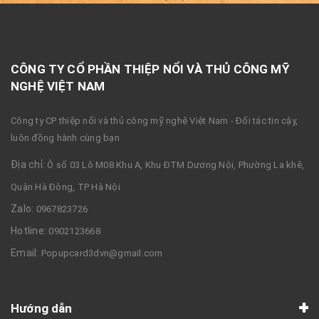
CÔNG TY CỔ PHẦN THIỆP NỔI VÀ THỦ CÔNG MỸ
NGHỆ VIỆT NAM
Công ty CP thiệp nổi và thủ công mỹ nghệ Việt Nam - Đối tác tin cậy,
luôn đồng hành cùng bạn
Địa chỉ:
Ô số 03 Lô M08 Khu A, Khu ĐTM Dương Nội, Phường La khê,
Quận Hà Đông, TP Hà Nội
Zalo:
0967823726
Hotline:
0902123668
Email:
Popupcard3dvn@gmail.com
Hướng dẫn