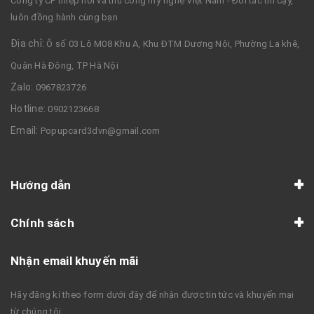
Công ty CP thiệp nổi và thủ công mỹ nghệ Việt Nam - Đối tác tin cậy,
luôn đồng hành cùng bạn
Địa chỉ:
Ô số 03 Lô M08 Khu A, Khu ĐTM Dương Nội, Phường La khê,
Quận Hà Đông, TP Hà Nội
Zalo:
0967823726
Hotline:
0902123668
Email:
Popupcard3dvn@gmail.com
Hướng dẫn
Chính sách
Nhận email khuyến mãi
Hãy đăng kí theo form dưới đây để nhận được tin tức và khuyến mại