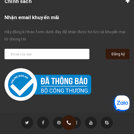
Chính sách
Nhận email khuyến mãi
Hãy đăng kí theo form dưới đây để nhận được tin tức và khuyến mại
từ chúng tôi.
Đăng ký