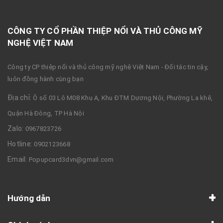
CÔNG TY CỔ PHẦN THIỆP NỔI VÀ THỦ CÔNG MỸ
NGHỆ VIỆT NAM
Công ty CP thiệp nổi và thủ công mỹ nghệ Việt Nam - Đối tác tin cậy,
luôn đồng hành cùng bạn
Địa chỉ:
Ô số 03 Lô M08 Khu A, Khu ĐTM Dương Nội, Phường La khê,
Quận Hà Đông, TP Hà Nội
Zalo:
0967823726
Hotline:
0902123668
Email:
Popupcard3dvn@gmail.com
Hướng dẫn