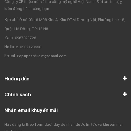
Công ty CP thiệp nổi và thủ công mỹ nghệ Việt Nam - Đối tác tin cậy,
luôn đồng hành cùng bạn
Địa chỉ:
Ô số 03 Lô M08 Khu A, Khu ĐTM Dương Nội, Phường La khê,
Quận Hà Đông, TP Hà Nội
Zalo:
0967823726
Hotline:
0902123668
Email:
Popupcard3dvn@gmail.com
Hướng dẫn
Chính sách
Nhận email khuyến mãi
Hãy đăng kí theo form dưới đây để nhận được tin tức và khuyến mại