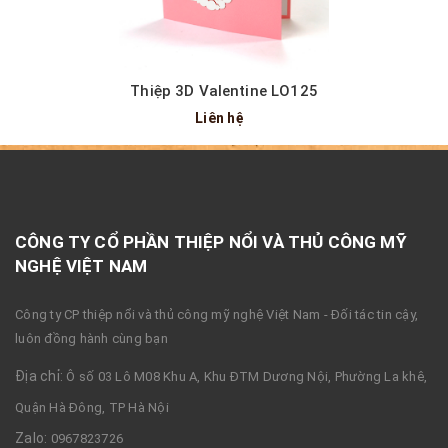
Thiệp 3D Valentine LO125
Liên hệ
CÔNG TY CỔ PHẦN THIỆP NỔI VÀ THỦ CÔNG MỸ
NGHỆ VIỆT NAM
Công ty CP thiệp nổi và thủ công mỹ nghệ Việt Nam - Đối tác tin cậy,
luôn đồng hành cùng bạn
Địa chỉ:
Ô số 03 Lô M08 Khu A, Khu ĐTM Dương Nội, Phường La khê,
Quận Hà Đông, TP Hà Nội
Zalo:
0967823726