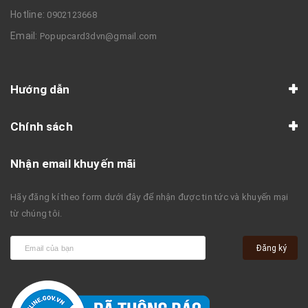
Hotline:
0902123668
Email:
Popupcard3dvn@gmail.com
Hướng dẫn
Chính sách
Nhận email khuyến mãi
Hãy đăng kí theo form dưới đây để nhận được tin tức và khuyến mại
từ chúng tôi.
Đăng ký