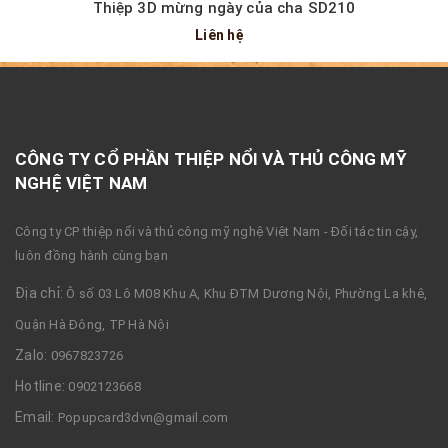
Thiệp 3D mừng ngày của cha SD210
Liên hệ
CÔNG TY CỔ PHẦN THIỆP NỔI VÀ THỦ CÔNG MỸ
NGHỆ VIỆT NAM
Công ty CP thiệp nổi và thủ công mỹ nghệ Việt Nam - Đối tác tin cậy,
luôn đồng hành cùng bạn
Địa chỉ:
Ô số 03 Lô M08 Khu A, Khu ĐTM Dương Nội, Phường La khê,
Quận Hà Đông, TP Hà Nội
Zalo:
0967823726
Hotline:
0902123668
Email:
Popupcard3dvn@gmail.com