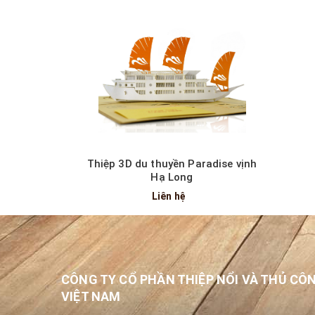
Thiệp mời sự kiện 3D - InterContinental Hanoi Westlake
Liên hệ
Thiệp 3D du thuyền Paradise vịnh
Hạ Long
Liên hệ
CÔNG TY CỔ PHẦN THIỆP NỔI VÀ THỦ CÔ
VIỆT NAM