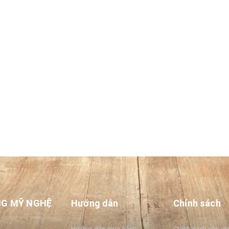
Thiệp 3D hình hoa sen
Liên hệ
Liên hệ
NG MỸ NGHỆ
Hướng dẫn
Chính sách
Hướng dẫn mua hàng
Chính sách vận c