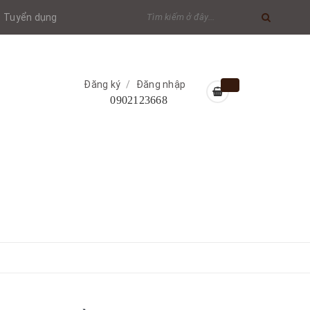
Tuyển dụng
Đăng ký
/
Đăng nhập
0902123668