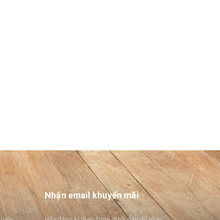
Thiệp 3D nhà ga Katase Enoshima Nhật Bản
Thiệp 3D mừng năm mới và kỷ niệm 25 năm của Viện Viri tại Việt Nam
Liên hệ
Nhận email khuyến mãi
Hãy đăng kí theo form dưới đây để nhận
huyển