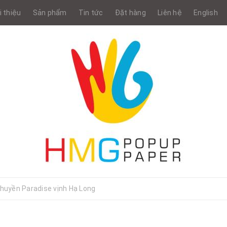
i thiệu
Sản phẩm
Tin tức
Đặt hàng
Liên hệ
English
thuyền Paradise vịnh Hạ Long