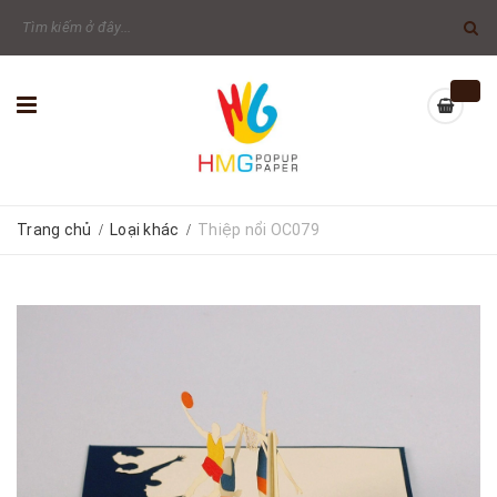
Trang chủ
Loại khác
Thiệp nổi OC079
/
/