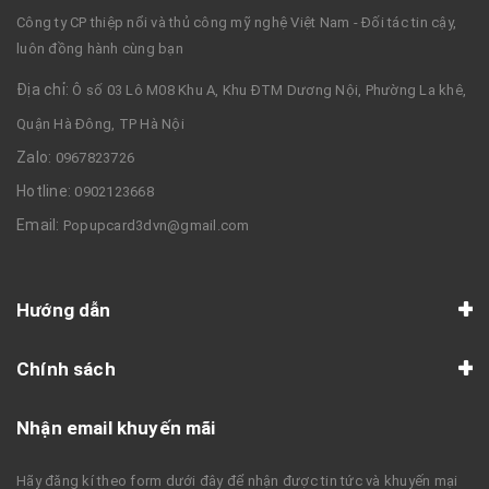
Công ty CP thiệp nổi và thủ công mỹ nghệ Việt Nam - Đối tác tin cậy,
luôn đồng hành cùng bạn
Địa chỉ:
Ô số 03 Lô M08 Khu A, Khu ĐTM Dương Nội, Phường La khê,
Quận Hà Đông, TP Hà Nội
Zalo:
0967823726
Hotline:
0902123668
Email:
Popupcard3dvn@gmail.com
Hướng dẫn
Chính sách
Nhận email khuyến mãi
Hãy đăng kí theo form dưới đây để nhận được tin tức và khuyến mại