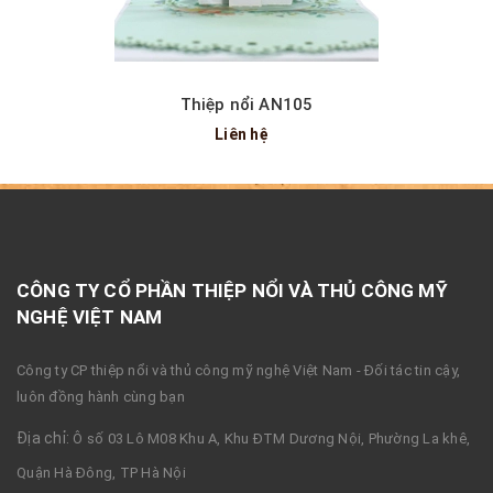
Thiệp nổi AN105
Liên hệ
CÔNG TY CỔ PHẦN THIỆP NỔI VÀ THỦ CÔNG MỸ
NGHỆ VIỆT NAM
Công ty CP thiệp nổi và thủ công mỹ nghệ Việt Nam - Đối tác tin cậy,
luôn đồng hành cùng bạn
Địa chỉ:
Ô số 03 Lô M08 Khu A, Khu ĐTM Dương Nội, Phường La khê,
Quận Hà Đông, TP Hà Nội