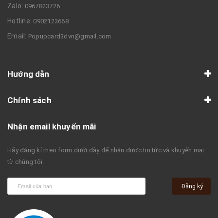
Zalo:
0967823726
Hotline:
0902123668
Email:
Popupcard3dvn@gmail.com
Hướng dẫn
Chính sách
Nhận email khuyến mãi
Hãy đăng kí theo form dưới đây để nhận được tin tức và khuyến mại
từ chúng tôi.
Đăng ký