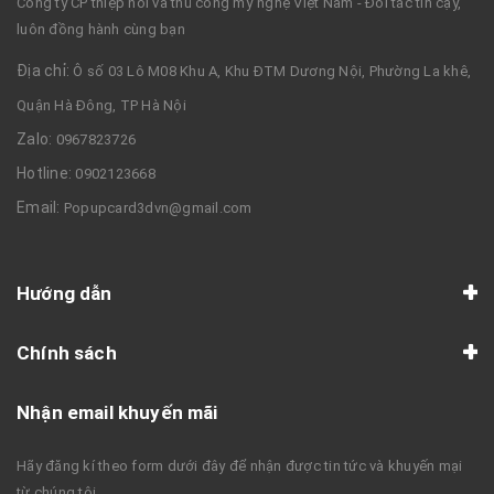
Công ty CP thiệp nổi và thủ công mỹ nghệ Việt Nam - Đối tác tin cậy,
luôn đồng hành cùng bạn
Địa chỉ:
Ô số 03 Lô M08 Khu A, Khu ĐTM Dương Nội, Phường La khê,
Quận Hà Đông, TP Hà Nội
Zalo:
0967823726
Hotline:
0902123668
Email:
Popupcard3dvn@gmail.com
Hướng dẫn
Chính sách
Nhận email khuyến mãi
Hãy đăng kí theo form dưới đây để nhận được tin tức và khuyến mại
từ chúng tôi.