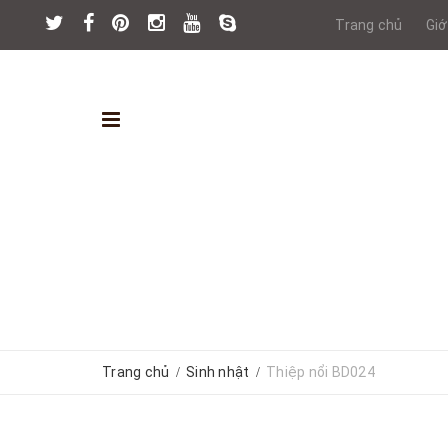
Trang chủ
Giớ
Trang chủ
Sinh nhật
Thiệp nổi BD024
/
/