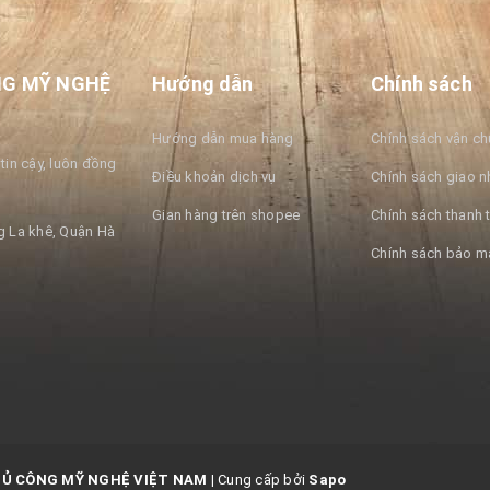
NG MỸ NGHỆ
Hướng dẫn
Chính sách
Hướng dẫn mua hàng
Chính sách vận c
tin cậy, luôn đồng
Điều khoản dịch vụ
Chính sách giao n
Gian hàng trên shopee
Chính sách thanh 
 La khê, Quận Hà
Chính sách bảo m
HỦ CÔNG MỸ NGHỆ VIỆT NAM
|
Cung cấp bởi
Sapo