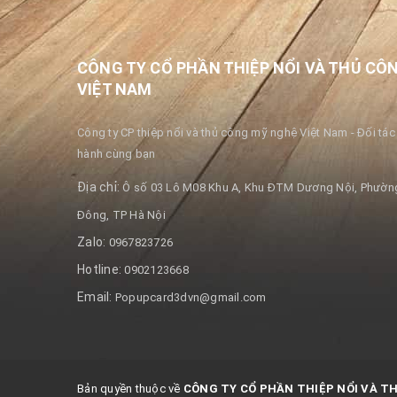
CÔNG TY CỔ PHẦN THIỆP NỔI VÀ THỦ CÔ
VIỆT NAM
Công ty CP thiệp nổi và thủ công mỹ nghệ Việt Nam - Đối tác 
hành cùng bạn
Địa chỉ:
Ô số 03 Lô M08 Khu A, Khu ĐTM Dương Nội, Phường
Đông, TP Hà Nội
Zalo:
0967823726
Hotline:
0902123668
Email:
Popupcard3dvn@gmail.com
Bản quyền thuộc về
CÔNG TY CỔ PHẦN THIỆP NỔI VÀ T