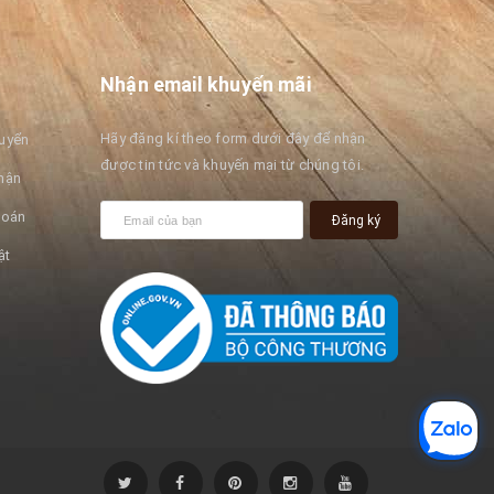
Nhận email khuyến mãi
Hãy đăng kí theo form dưới đây để nhận
huyển
được tin tức và khuyến mại từ chúng tôi.
hận
toán
Đăng ký
ật